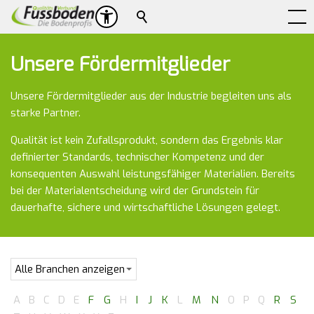
Suche
Unsere Fördermitglieder
Unsere Fördermitglieder aus der Industrie begleiten uns als
starke Partner.
Qualität ist kein Zufallsprodukt, sondern das Ergebnis klar
definierter Standards, technischer Kompetenz und der
konsequenten Auswahl leistungsfähiger Materialien. Bereits
bei der Materialentscheidung wird der Grundstein für
dauerhafte, sichere und wirtschaftliche Lösungen gelegt.
A
B
C
D
E
F
G
H
I
J
K
L
M
N
O
P
Q
R
S