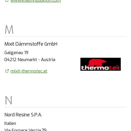
www.knaufinsulation.com
Mixit Dämmstoffe GmbH
Galgenau 19
04212 Neumarkt - Austria
mixit-thermotec.at
Nord Resine S.P.A.
Italien
Via Fornace Veccia,79