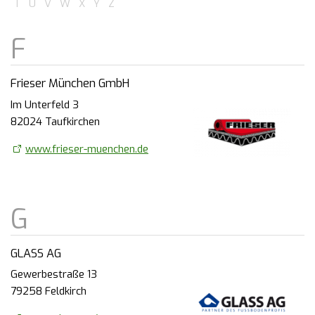
T
U
V
W
X
Y
Z
Frieser München GmbH
Im Unterfeld 3
82024 Taufkirchen
www.frieser-muenchen.de
GLASS AG
Gewerbestraße 13
79258 Feldkirch