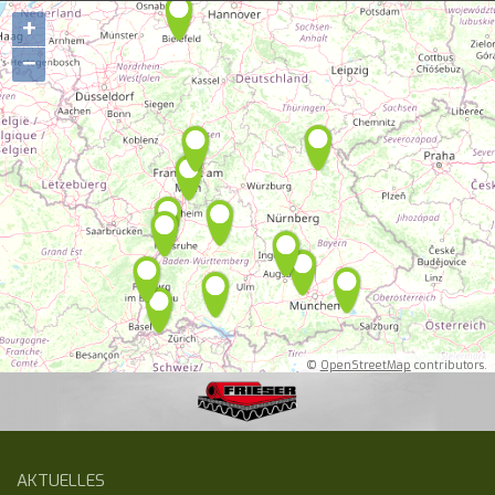
+
−
©
OpenStreetMap
contributors.
AKTUELLES