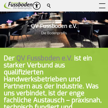
Suche
QV Fussboden e.V.
Die Bodenprofis
Der
QV Fussboden e.V.
ist ein
starker Verbund aus
qualifizierten
Handwerksbetrieben und
Partnern aus der Industrie. Was
uns verbindet, ist der enge
fachliche Austausch – praxisnah,
technisch fundiert und